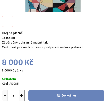
Olej na plátně
75x55cm
Závěrečný ochranný matný lak.
Certifikát pravosti obrazu s podpisem autora přiložen.
8 000 Kč
Měrná
8 000 Kč / 1 ks
cena:
Skladem
Kód:
AD085
−
+
Do košíku