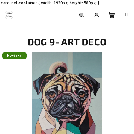
.carousel-container { width: 1920px; height: 589px; }
Přejít
na
obsah
Nákupní
Hledat
Přihlášení
DOG 9- ART DECO
košík
Novinka