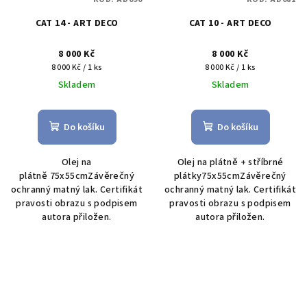
CAT 14 - ART DECO
CAT 10 - ART DECO
8 000 Kč
8 000 Kč
Měrná
Měrná
8 000 Kč / 1 ks
8 000 Kč / 1 ks
cena:
cena:
Skladem
Skladem
Do košíku
Do košíku
Olej na
Olej na plátně + stříbrné
plátně 75x55cmZávěrečný
plátky75x55cmZávěrečný
ochranný matný lak. Certifikát
ochranný matný lak. Certifikát
pravosti obrazu s podpisem
pravosti obrazu s podpisem
autora přiložen.
autora přiložen.