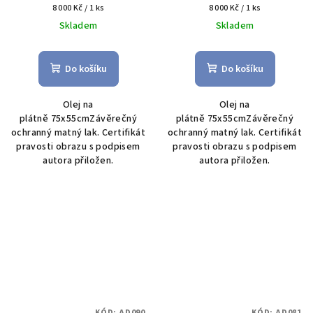
Měrná
Měrná
8 000 Kč / 1 ks
8 000 Kč / 1 ks
cena:
cena:
Skladem
Skladem
Do košíku
Do košíku
Olej na
Olej na
plátně 75x55cmZávěrečný
plátně 75x55cmZávěrečný
ochranný matný lak. Certifikát
ochranný matný lak. Certifikát
pravosti obrazu s podpisem
pravosti obrazu s podpisem
autora přiložen.
autora přiložen.
KÓD:
AD090
KÓD:
AD081