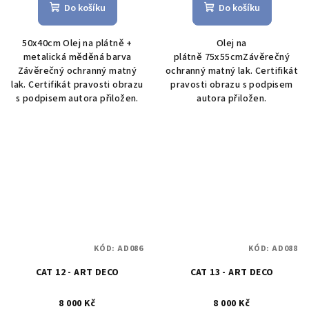
Do košíku
Do košíku
50x40cm Olej na plátně +
Olej na
metalická měděná barva
plátně 75x55cmZávěrečný
Závěrečný ochranný matný
ochranný matný lak. Certifikát
lak. Certifikát pravosti obrazu
pravosti obrazu s podpisem
s podpisem autora přiložen.
autora přiložen.
KÓD:
AD086
KÓD:
AD088
CAT 12 - ART DECO
CAT 13 - ART DECO
8 000 Kč
8 000 Kč