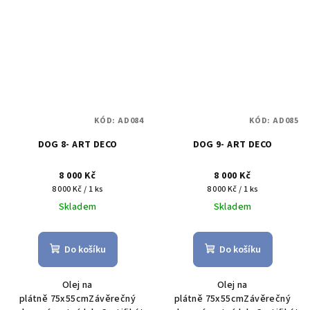
KÓD:
AD084
KÓD:
AD085
DOG 8- ART DECO
DOG 9- ART DECO
8 000 Kč
8 000 Kč
Měrná
Měrná
8 000 Kč / 1 ks
8 000 Kč / 1 ks
cena:
cena:
Skladem
Skladem
Do košíku
Do košíku
Olej na
Olej na
plátně 75x55cmZávěrečný
plátně 75x55cmZávěrečný