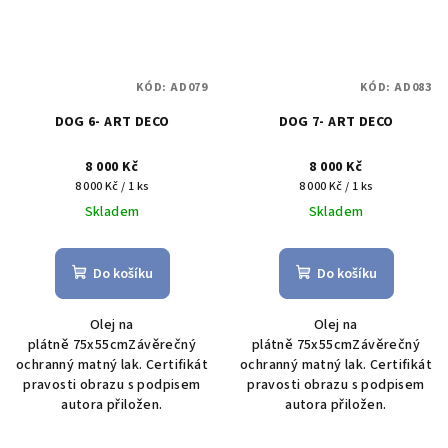
KÓD:
AD079
KÓD:
AD083
DOG 6- ART DECO
DOG 7- ART DECO
8 000 Kč
8 000 Kč
Měrná
Měrná
8 000 Kč / 1 ks
8 000 Kč / 1 ks
cena:
cena:
Skladem
Skladem
Do košíku
Do košíku
Olej na
Olej na
plátně 75x55cmZávěrečný
plátně 75x55cmZávěrečný
ochranný matný lak. Certifikát
ochranný matný lak. Certifikát
pravosti obrazu s podpisem
pravosti obrazu s podpisem
autora přiložen.
autora přiložen.