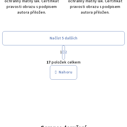
ochranný matný lak. Certifikát
ochranný matný lak. Certifikát
pravosti obrazu s podpisem
pravosti obrazu s podpisem
autora přiložen.
autora přiložen.
Načíst 5 dalších
S
1
2
t
O
r
17
položek celkem
á
v
n
l
Nahoru
k
á
o
d
v
a
á
n
c
í
í
p
r
v