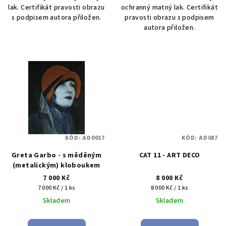
lak. Certifikát pravosti obrazu
ochranný matný lak. Certifikát
s podpisem autora přiložen.
pravosti obrazu s podpisem
autora přiložen.
KÓD:
AD0017
KÓD:
AD087
Greta Garbo - s měděným
CAT 11 - ART DECO
(metalickým) kloboukem
7 000 Kč
8 000 Kč
Měrná
Měrná
7 000 Kč / 1 ks
8 000 Kč / 1 ks
cena:
cena:
Skladem
Skladem