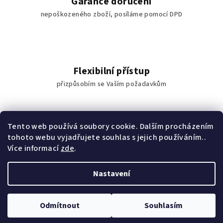
Garance doručení
k
nepoškozeného zboží, posíláme pomocí DPD
y
v
ý
p
i
Flexibilní přístup
s
přizpůsobím se Vaším požadavkům
u
Tento web používá soubory cookie. Dalším procházením
tohoto webu vyjadřujete souhlas s jejich používáním..
Osobní odběr
Více informací
zde
.
po dohodě v Praze a okolí
Nastavení
Z
Copyright 2026
Eliška Zradičková - Malířka
. Všechna práva
á
vyhrazena.
Odmítnout
Souhlasím
p
Vytvořil Shoptet