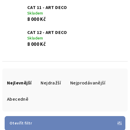
CAT 11 - ART DECO
Skladem
8 000 Kč
CAT 12 - ART DECO
Skladem
8 000 Kč
Ř
a
Nejlevnější
Nejdražší
Nejprodávanější
z
e
Abecedně
n
í
p
Otevřít filtr