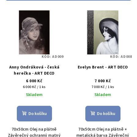
r
V
o
ý
d
p
u
i
k
s
t
p
ů
KÓD:
AD009
KÓD:
AD008
r
Anny Ondráková - česká
Evelyn Brent - ART DECO
o
herečka - ART DECO
d
6 000 Kč
7 000 Kč
u
Měrná
Měrná
6 000 Kč / 1 ks
7 000 Kč / 1 ks
cena:
cena:
k
Skladem
Skladem
t
ů
Do košíku
Do košíku
70x50cm Olej na plátně
70x50cm Olej na plátně +
Závěrečný ochranný matný
metalická barva Závěrečný