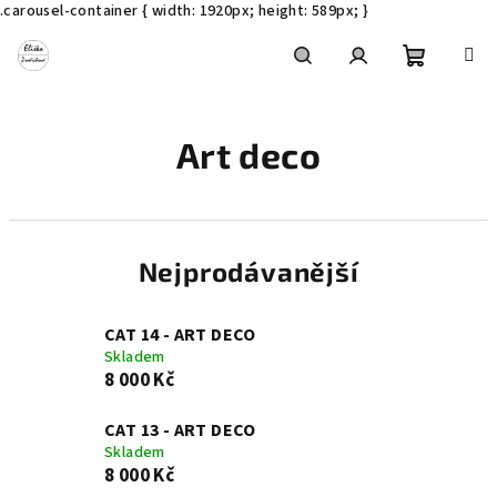
.carousel-container { width: 1920px; height: 589px; }
Přejít
na
obsah
Nákupní
Hledat
Přihlášení
Art deco
košík
Nejprodávanější
CAT 14 - ART DECO
Skladem
8 000 Kč
CAT 13 - ART DECO
Skladem
8 000 Kč