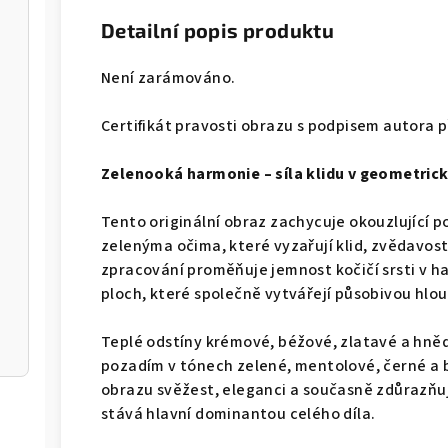
Detailní popis produktu
Není zarámováno.
Certifikát pravosti obrazu s podpisem autora p
Zelenooká harmonie – síla klidu v geometrický
Tento originální obraz zachycuje okouzlující 
zelenýma očima, které vyzařují klid, zvědavo
zpracování proměňuje jemnost kočičí srsti v ha
ploch, které společně vytvářejí působivou hlo
Teplé odstíny krémové, béžové, zlatavé a hněd
pozadím v tónech zelené, mentolové, černé a 
obrazu svěžest, eleganci a současně zdůrazňuj
stává hlavní dominantou celého díla.