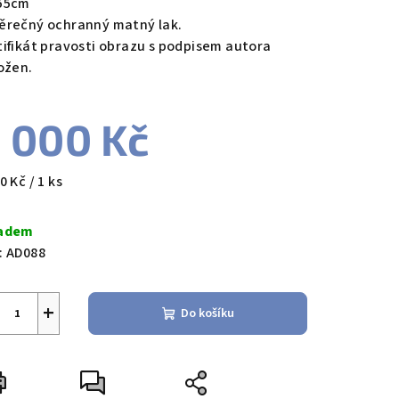
55cm
ěrečný ochranný matný lak.
tifikát pravosti obrazu s podpisem autora
ložen.
 000 Kč
ná
0 Kč / 1 ks
a:
adem
:
AD088
+
Do košíku