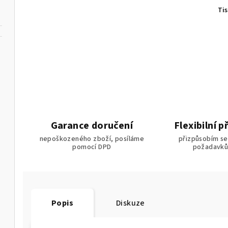
Ti
Garance doručení
Flexibilní p
nepoškozeného zboží, posíláme
přizpůsobím se
pomocí DPD
požadavk
Popis
Diskuze