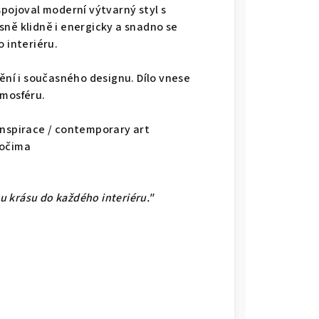
spojoval moderní výtvarný styl s
sně klidně i energicky a snadno se
 interiéru.
mění i současného designu. Dílo vnese
tmosféru.
nspirace / contemporary art
 očima
ou krásu do každého interiéru."