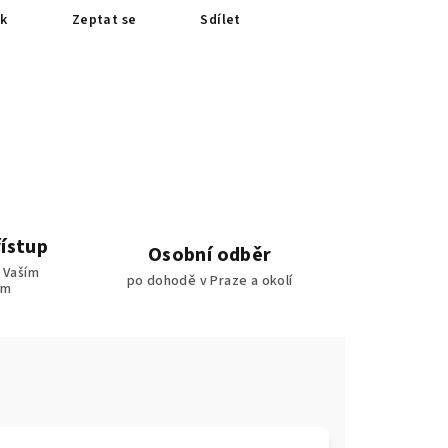
sk
Zeptat se
Sdílet
řístup
Osobní odběr
 Vaším
po dohodě v Praze a okolí
ům