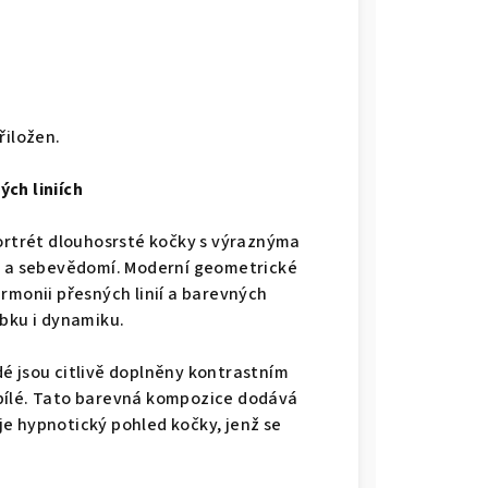
řiložen.
ch liniích
portrét dlouhosrsté kočky s výraznýma
st a sebevědomí. Moderní geometrické
rmonii přesných linií a barevných
ubku i dynamiku.
é jsou citlivě doplněny kontrastním
bílé. Tato barevná kompozice dodává
e hypnotický pohled kočky, jenž se