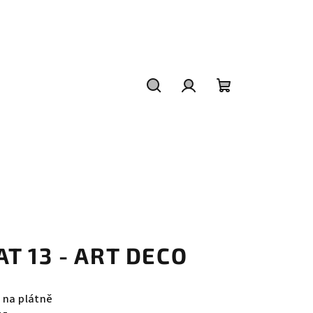
Hledat
Přihlášení
Nákupní
košík
AT 13 - ART DECO
j na plátně