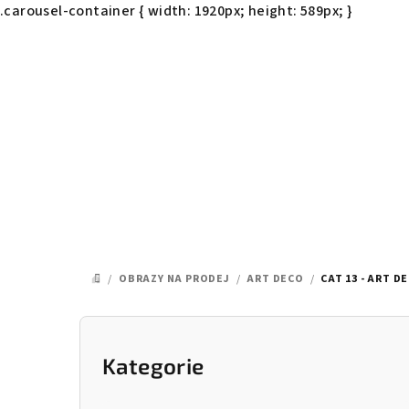
.carousel-container { width: 1920px; height: 589px; }
Přejít
na
obsah
/
OBRAZY NA PRODEJ
/
ART DECO
/
CAT 13 - ART D
DOMŮ
P
o
Kategorie
Přeskočit
kategorie
s