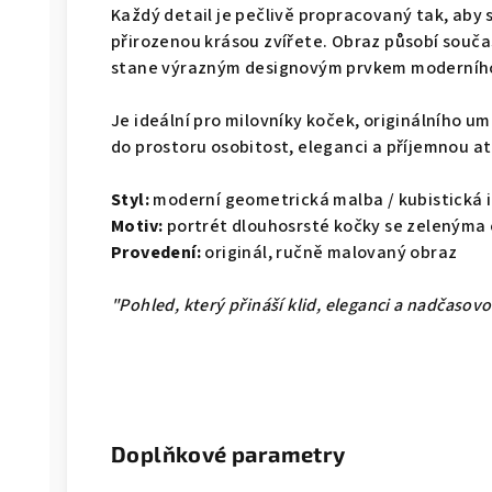
Každý detail je pečlivě propracovaný tak, aby 
přirozenou krásou zvířete. Obraz působí souča
stane výrazným designovým prvkem moderního
Je ideální pro milovníky koček, originálního u
do prostoru osobitost, eleganci a příjemnou a
Styl:
moderní geometrická malba / kubistická i
Motiv:
portrét dlouhosrsté kočky se zelenýma
Provedení:
originál, ručně malovaný obraz
"Pohled, který přináší klid, eleganci a nadčasov
Doplňkové parametry