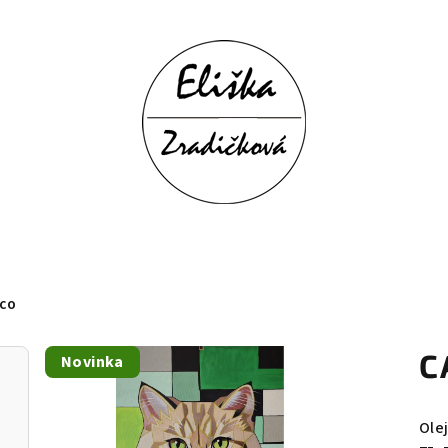
ECO
C
Novinka
Ole