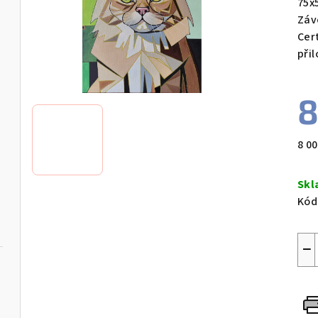
75x
Záv
Cer
při
8
Měr
8 00
cen
Skl
Kód
−