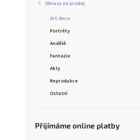
Obrazy na prodej
t
Art deco
r
a
Portréty
n
Andělé
n
Fantazie
í
Akty
p
Reprodukce
a
Ostatní
n
e
Přijímáme online platby
l