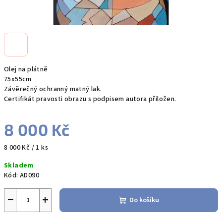
Olej na plátně
75x55cm
Závěrečný ochranný matný lak.
Certifikát pravosti obrazu s podpisem autora přiložen.
8 000 Kč
Měrná
8 000 Kč / 1 ks
cena:
Skladem
Kód:
AD090
−
+
Do košíku