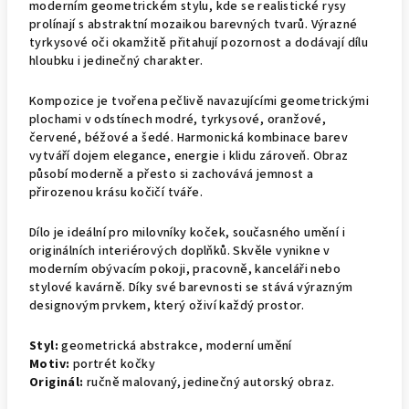
moderním geometrickém stylu, kde se realistické rysy
prolínají s abstraktní mozaikou barevných tvarů. Výrazné
tyrkysové oči okamžitě přitahují pozornost a dodávají dílu
hloubku i jedinečný charakter.
Kompozice je tvořena pečlivě navazujícími geometrickými
plochami v odstínech modré, tyrkysové, oranžové,
červené, béžové a šedé. Harmonická kombinace barev
vytváří dojem elegance, energie i klidu zároveň. Obraz
působí moderně a přesto si zachovává jemnost a
přirozenou krásu kočičí tváře.
Dílo je ideální pro milovníky koček, současného umění i
originálních interiérových doplňků. Skvěle vynikne v
moderním obývacím pokoji, pracovně, kanceláři nebo
stylové kavárně. Díky své barevnosti se stává výrazným
designovým prvkem, který oživí každý prostor.
Styl:
geometrická abstrakce, moderní umění
Motiv:
portrét kočky
Originál:
ručně malovaný, jedinečný autorský obraz.