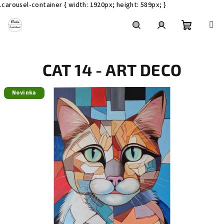
.carousel-container { width: 1920px; height: 589px; }
Přejít
na
obsah
Nákupní
Hledat
Přihlášení
CAT 14 - ART DECO
košík
Novinka