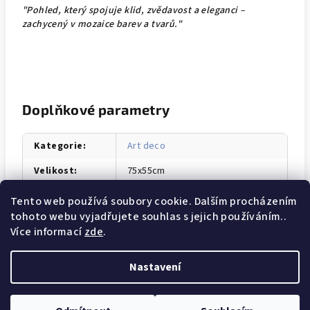
"Pohled, který spojuje klid, zvědavost a eleganci –
zachycený v mozaice barev a tvarů."
Doplňkové parametry
Kategorie
:
Art deco
Velikost
:
75x55cm
Technika
:
Olej na plátně + zlaté linky
Tento web používá soubory cookie. Dalším procházením
tohoto webu vyjadřujete souhlas s jejich používáním..
Rok
:
2026
Více informací
zde
.
Nastavení
Z
Copyright 2026
Eliška Zradičková - Malířka
. Všechna práva
á
vyhrazena.